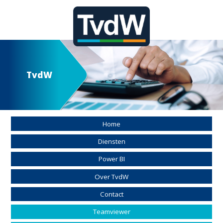
TvdW
Home
Diensten
Power BI
Over TvdW
Contact
Teamviewer