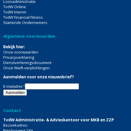
Loonadministratie
TvdW Online
TvdW Interim
TvdW Financial Fitness
Startende Ondernemers
Algemene voorwaarden
Bekijk hier:
Onze voorwaarden
Privacyverklaring
Dienstverleningsdocument
Onze Wwft-verplichtingen
Aanmelden voor onze nieuwsbrief?
E-mailadres
*
Contact
TvdW Administratie- & Advieskantoor voor MKB en ZZP
Bezoekadres:
Biesbosweg 18A