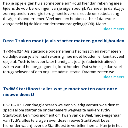
heb je op je eigen huis zonnepanelen? Houd hier dan rekening mee
tijdens de voorbereidingen van je eigen bedrijf. Wanneer je dankzij je
zonnepanelen energie terug moet leveren, ziet de omzetbelasting
(btw) je als ondernemer. Veel mensen hebben zichzelf daarvoor
aangemeld bij de kleineondernemersregeling (KOR). Maar:
<lees meer>
Deze 7 zaken moet je als starter meteen goed bijhouden
17-04-2024 Als startende ondernemer is het misschien niet meteen
duidelijk waar je allemaal rekening mee moet houden: er komt zoveel
op je af. Toch is het voor later handig als je al je (administratieve)
zaken vanaf het begin goed bij kunt houden. Dat scheelt je dan veel
terugzoekwerk of een onjuiste administratie. Daarom zetten we
<lees meer>
TvdW StartBoost: alles wat je moet weten over onze
nieuwe dienst!
06-10-2023 Vandaag lanceren we een volledig vernieuwde dienst,
speciaal om startende ondernemers wegwijs te maken: TvdW
StartBoost. Een mooi moment om Twan van de Wiel, mede-eigenaar
van TvdW, álles te vragen over deze nieuwe StartBoost! Lees
hieronder wat hij over de StartBoost te vertellen heeft. Kun je in het