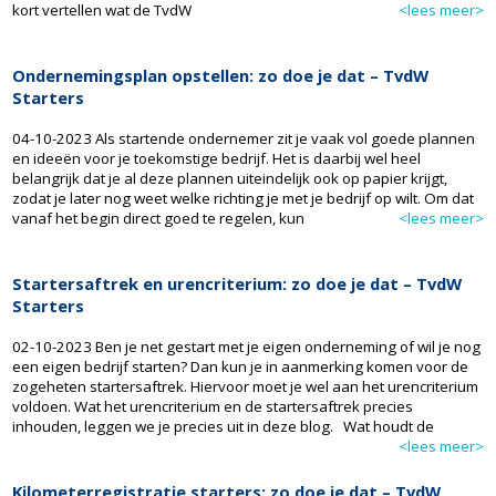
kort vertellen wat de TvdW
<lees meer>
Ondernemingsplan opstellen: zo doe je dat – TvdW
Starters
04-10-2023 Als startende ondernemer zit je vaak vol goede plannen
en ideeën voor je toekomstige bedrijf. Het is daarbij wel heel
belangrijk dat je al deze plannen uiteindelijk ook op papier krijgt,
zodat je later nog weet welke richting je met je bedrijf op wilt. Om dat
vanaf het begin direct goed te regelen, kun
<lees meer>
Startersaftrek en urencriterium: zo doe je dat – TvdW
Starters
02-10-2023 Ben je net gestart met je eigen onderneming of wil je nog
een eigen bedrijf starten? Dan kun je in aanmerking komen voor de
zogeheten startersaftrek. Hiervoor moet je wel aan het urencriterium
voldoen. Wat het urencriterium en de startersaftrek precies
inhouden, leggen we je precies uit in deze blog. Wat houdt de
<lees meer>
Kilometerregistratie starters: zo doe je dat – TvdW