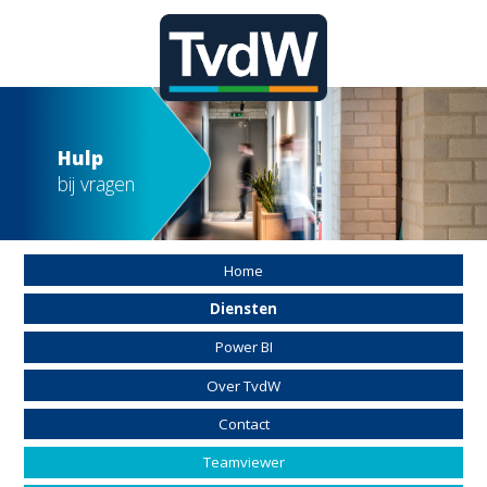
Hulp
bij vragen
Home
Diensten
Power BI
Over TvdW
Contact
Teamviewer