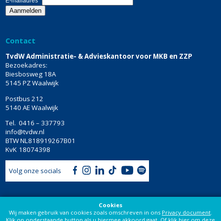
E-mailadres
*
Contact
TvdW Administratie- & Advieskantoor voor MKB en ZZP
Bezoekadres:
Biesbosweg 18A
5145 PZ Waalwijk
Postbus 212
5140 AE Waalwijk
Tel.
0416 – 337793
info@tvdw.nl
BTW
NL818919267B01
KvK
18074398
Volg onze socials
Cookies
Wij maken gebruik van cookies zoals omschreven in ons
Privacy document
.
Klik op onderstaande button als u hiermee akkoord gaat. Of klik
hier
om deze