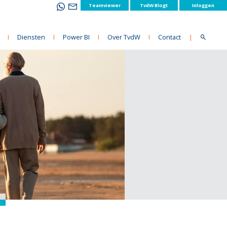
Teamviewer
TvdW Blogt
Inloggen
I
Diensten
I
Power BI
I
Over TvdW
I
Contact
|