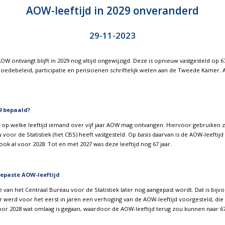
AOW-leeftijd in 2029 onveranderd
29-11-2023
OW ontvangt blijft in 2029 nog altijd ongewijzigd. Deze is opnieuw vastgesteld op 6
oedebeleid, participatie en pensioenen schriftelijk weten aan de Tweede Kamer. Al
9 bepaald?
d op welke leeftijd iemand over vijf jaar AOW mag ontvangen. Hiervoor gebruiken 
 voor de Statistiek (het CBS) heeft vastgesteld. Op basis daarvan is de AOW-leeftijd
ok al voor 2028. Tot en met 2027 was deze leeftijd nog 67 jaar.
epaste AOW-leeftijd
an het Centraal Bureau voor de Statistiek later nog aangepast wordt. Dat is bijvo
ar werd voor het eerst in jaren een verhoging van de AOW-leeftijd voorgesteld, die
oor 2028 wat omlaag is gegaan, waardoor de AOW-leeftijd terug zou kunnen naar 67 