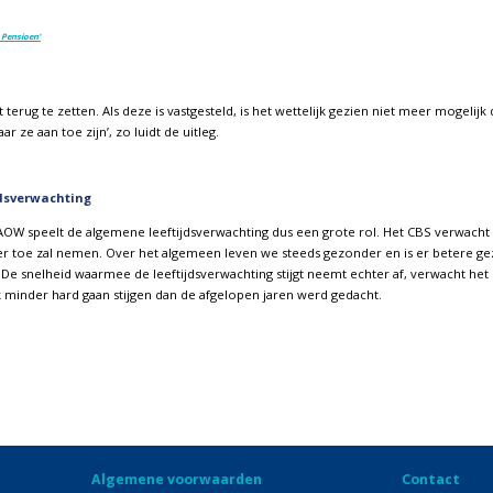
 Pensioen’
 terug te zetten. Als deze is vastgesteld, is het wettelijk gezien niet meer mogelijk
 ze aan toe zijn’, zo luidt de uitleg.
jdsverwachting
r AOW speelt de algemene leeftijdsverwachting dus een grote rol. Het CBS verwacht
 toe zal nemen. Over het algemeen leven we steeds gezonder en is er betere ge
 snelheid waarmee de leeftijdsverwachting stijgt neemt echter af, verwacht het
minder hard gaan stijgen dan de afgelopen jaren werd gedacht.
Algemene voorwaarden
Contact