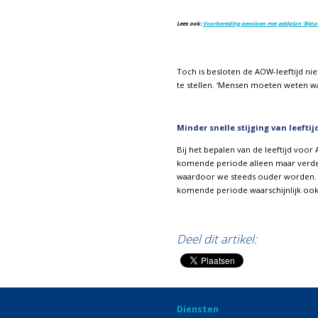
Lees ook:
Voorbereiding pensioen met geldplan ‘Bijna
Toch is besloten de AOW-leeftijd niet
te stellen. ‘Mensen moeten weten waar
Minder snelle stijging van leefti
Bij het bepalen van de leeftijd voo
komende periode alleen maar verder
waardoor we steeds ouder worden. De
komende periode waarschijnlijk ook 
END ©TvdW
Deel dit artikel:
Diensten