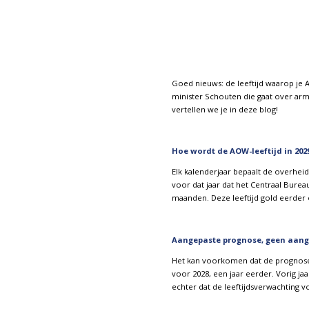
Goed nieuws: de leeftijd waarop je A
minister Schouten die gaat over arm
vertellen we je in deze blog!
Hoe wordt de AOW-leeftijd in 202
Elk kalenderjaar bepaalt de overhei
voor dat jaar dat het Centraal Bureau
maanden. Deze leeftijd gold eerder o
Aangepaste prognose, geen aang
Het kan voorkomen dat de prognose v
voor 2028, een jaar eerder. Vorig ja
echter dat de leeftijdsverwachting v