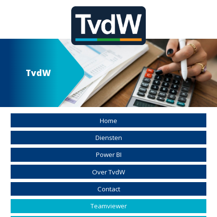
TvdW
Home
Diensten
Power BI
Over TvdW
Contact
Teamviewer