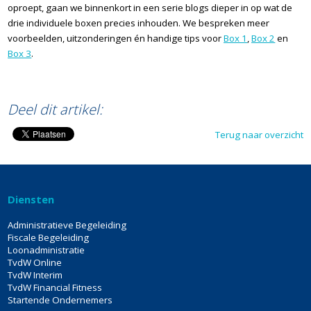
oproept, gaan we binnenkort in een serie blogs dieper in op wat de
drie individuele boxen precies inhouden. We bespreken meer
voorbeelden, uitzonderingen én handige tips voor
Box 1
,
Box 2
en
Box 3
.
END
Deel dit artikel:
Terug naar overzicht
Diensten
Administratieve Begeleiding
Fiscale Begeleiding
Loonadministratie
TvdW Online
TvdW Interim
TvdW Financial Fitness
Startende Ondernemers