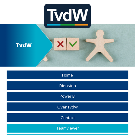
TvdW
Home
Diensten
Power BI
Over TvdW
Contact
Teamviewer