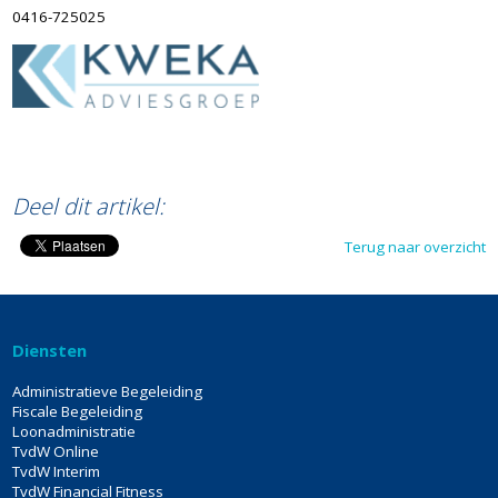
0416-725025
@tvdw
Deel dit artikel:
Terug naar overzicht
Diensten
Administratieve Begeleiding
Fiscale Begeleiding
Loonadministratie
TvdW Online
TvdW Interim
TvdW Financial Fitness