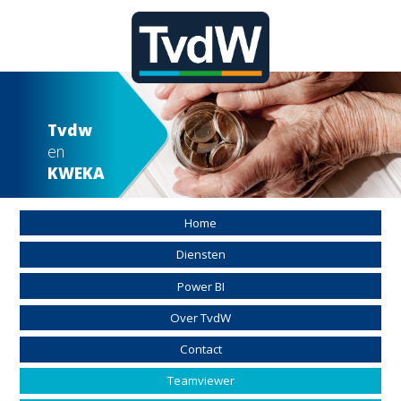
Tvdw
en
KWEKA
Home
Diensten
Power BI
Over TvdW
Contact
Teamviewer