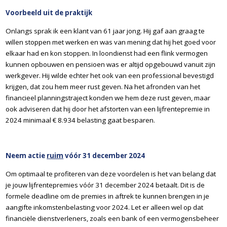
Voorbeeld uit de praktijk
Onlangs sprak ik een klant van 61 jaar jong. Hij gaf aan graag te
willen stoppen met werken en was van mening dat hij het goed voor
elkaar had en kon stoppen. In loondienst had een flink vermogen
kunnen opbouwen en pensioen was er altijd opgebouwd vanuit zijn
werkgever. Hij wilde echter het ook van een professional bevestigd
krijgen, dat zou hem meer rust geven. Na het afronden van het
financieel planningstraject konden we hem deze rust geven, maar
ook adviseren dat hij door het afstorten van een lijfrentepremie in
2024 minimaal € 8.934 belasting gaat besparen.
Neem actie
ruim
vóór 31 december 2024
Om optimaal te profiteren van deze voordelen is het van belang dat
je jouw lijfrentepremies vóór 31 december 2024 betaalt. Dit is de
formele deadline om de premies in aftrek te kunnen brengen in je
aangifte inkomstenbelasting voor 2024. Let er alleen wel op dat
financiële dienstverleners, zoals een bank of een vermogensbeheer