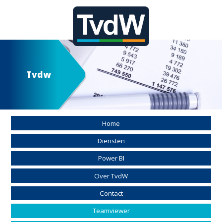
Tvdw
Home
Diensten
Power BI
Over TvdW
Contact
Teamviewer