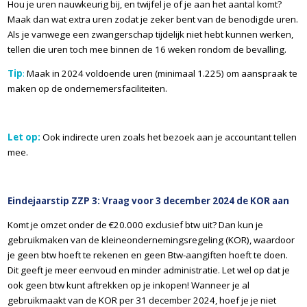
Hou je uren nauwkeurig bij, en twijfel je of je aan het aantal komt?
Maak dan wat extra uren zodat je zeker bent van de benodigde uren.
Als je vanwege een zwangerschap tijdelijk niet hebt kunnen werken,
tellen die uren toch mee binnen de 16 weken rondom de bevalling.
Tip
:
Maak in 2024 voldoende uren (minimaal 1.225) om aanspraak te
maken op de ondernemersfaciliteiten.
Let op:
Ook indirecte uren zoals het bezoek aan je accountant tellen
mee.
Eindejaarstip ZZP 3: Vraag voor 3 december 2024 de KOR aan
Komt je omzet onder de €20.000 exclusief btw uit? Dan kun je
gebruikmaken van de kleineondernemingsregeling (KOR), waardoor
je geen btw hoeft te rekenen en geen Btw-aangiften hoeft te doen.
Dit geeft je meer eenvoud en minder administratie. Let wel op dat je
ook geen btw kunt aftrekken op je inkopen! Wanneer je al
gebruikmaakt van de KOR per 31 december 2024, hoef je je niet