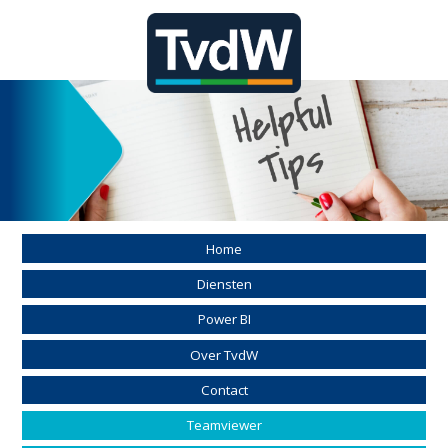
Home
Diensten
Power BI
Over TvdW
Contact
Teamviewer