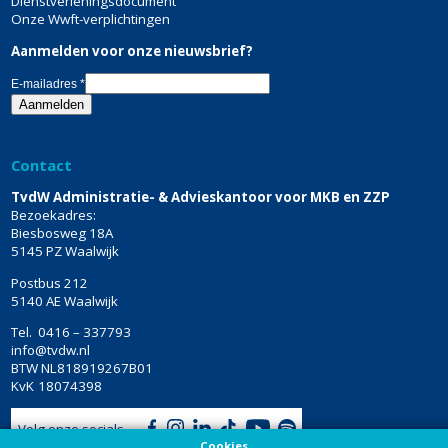
Dienstverleningsdocument
Onze Wwft-verplichtingen
Aanmelden voor onze nieuwsbrief?
E-mailadres
*
Contact
TvdW Administratie- & Advieskantoor voor MKB en ZZP
Bezoekadres:
Biesbosweg 18A
5145 PZ Waalwijk
Postbus 212
5140 AE Waalwijk
Tel.
0416 – 337793
info@tvdw.nl
BTW
NL818919267B01
KvK
18074398
Volg onze socials
Cookies