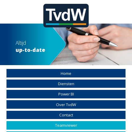
Altijd
up-to-date
Home
Diensten
Power BI
Over TvdW
Contact
Teamviewer