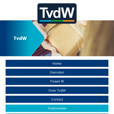
TvdW
Home
Diensten
Power BI
Over TvdW
Contact
Teamviewer