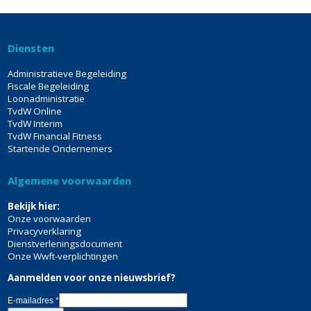
Diensten
Administratieve Begeleiding
Fiscale Begeleiding
Loonadministratie
TvdW Online
TvdW Interim
TvdW Financial Fitness
Startende Ondernemers
Algemene voorwaarden
Bekijk hier:
Onze voorwaarden
Privacyverklaring
Dienstverleningsdocument
Onze Wwft-verplichtingen
Aanmelden voor onze nieuwsbrief?
E-mailadres
*