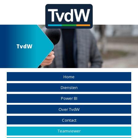
TvdW
Home
Diensten
Power BI
Over TvdW
Contact
Teamviewer