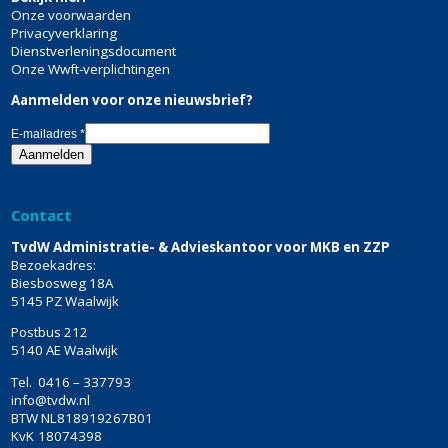
Onze voorwaarden
Privacyverklaring
Dienstverleningsdocument
Onze Wwft-verplichtingen
Aanmelden voor onze nieuwsbrief?
E-mailadres
*
Contact
TvdW Administratie- & Advieskantoor voor MKB en ZZP
Bezoekadres:
Biesbosweg 18A
5145 PZ Waalwijk
Postbus 212
5140 AE Waalwijk
Tel.
0416 – 337793
info@tvdw.nl
BTW
NL818919267B01
KvK
18074398