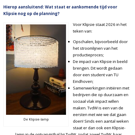
Hierop aansluitend: Wat staat er aankomende tijd voor
Klipsie nog op de planning?
Voor Klipsie staat 2026 in het
teken van:
Opschalen, bijvoorbeeld door
het stroomlijnen van het
productieproces;
De impact van Klipsie in beeld
brengen. Dit wordt gedaan
door een student van TU
Eindhoven;
Samenwerkingen initiëren met
bedrijven die op duurzaam en
sociaal vlak impact willen
maken. TvdW is een van de
eersten met wie we dat gaan
De Klipsie-lamp
doen! Sinds een aantal weken
staat er dan ook een Klipsie-
lamp in de ontvangsthal bij TvdW, zodat zowel TvdW, haar