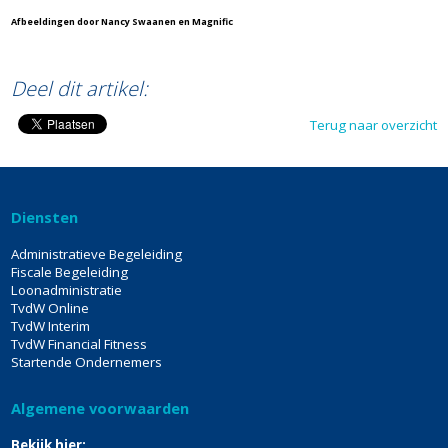
Afbeeldingen door Nancy Swaanen en Magnific
Deel dit artikel:
Terug naar overzicht
Diensten
Administratieve Begeleiding
Fiscale Begeleiding
Loonadministratie
TvdW Online
TvdW Interim
TvdW Financial Fitness
Startende Ondernemers
Algemene voorwaarden
Bekijk hier: