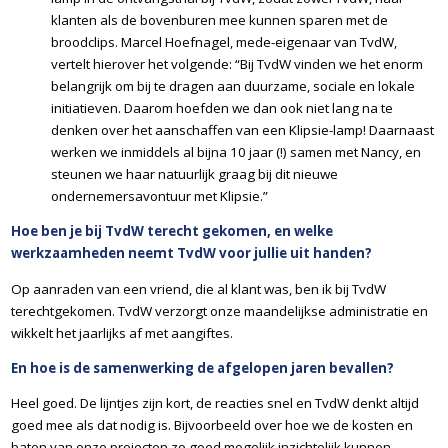
klanten als de bovenburen mee kunnen sparen met de
broodclips. Marcel Hoefnagel, mede-eigenaar van TvdW,
vertelt hierover het volgende: “Bij TvdW vinden we het enorm
belangrijk om bij te dragen aan duurzame, sociale en lokale
initiatieven. Daarom hoefden we dan ook niet lang na te
denken over het aanschaffen van een Klipsie-lamp! Daarnaast
werken we inmiddels al bijna 10 jaar (!) samen met Nancy, en
steunen we haar natuurlijk graag bij dit nieuwe
ondernemersavontuur met Klipsie.”
Hoe ben je bij TvdW terecht gekomen, en welke
werkzaamheden neemt TvdW voor jullie uit handen?
Op aanraden van een vriend, die al klant was, ben ik bij TvdW
terechtgekomen. TvdW verzorgt onze maandelijkse administratie en
wikkelt het jaarlijks af met aangiftes.
En hoe is de samenwerking de afgelopen jaren bevallen?
Heel goed. De lijntjes zijn kort, de reacties snel en TvdW denkt altijd
goed mee als dat nodig is. Bijvoorbeeld over hoe we de kosten en
baten van onze projecten zo goed mogelijk inzichtelijk kunnen