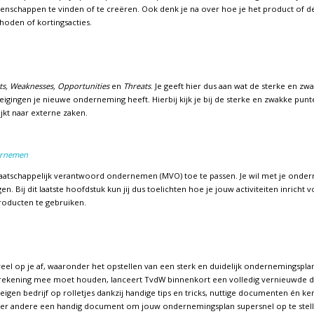
enschappen te vinden of te creëren. Ook denk je na over hoe je het product of de 
hoden of kortingsacties.
ts, Weaknesses, Opportunities
en
Threats
. Je geeft hier dus aan wat de sterke en 
igingen je nieuwe onderneming heeft. Hierbij kijk je bij de sterke en zwakke punten
ijkt naar externe zaken.
ernemen
aatschappelijk verantwoord ondernemen (MVO) toe te passen. Je wil met je onde
 Bij dit laatste hoofdstuk kun jij dus toelichten hoe je jouw activiteiten inricht 
roducten te gebruiken.
eel op je af, waaronder het opstellen van een sterk en duidelijk ondernemingsplan
r rekening mee moet houden, lanceert TvdW binnenkort een volledig vernieuwde dien
eigen bedrijf op rolletjes dankzij handige tips en tricks, nuttige documenten én ke
nder andere een handig document om jouw ondernemingsplan supersnel op te stell