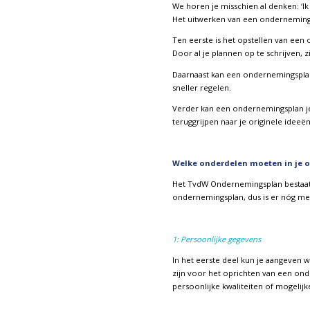
We horen je misschien al denken: ‘Ik
Het uitwerken van een ondernemingsp
Ten eerste is het opstellen van een 
Door al je plannen op te schrijven, z
Daarnaast kan een ondernemingsplan 
sneller regelen.
Verder kan een ondernemingsplan je 
teruggrijpen naar je originele idee
Welke onderdelen moeten in je
Het TvdW Ondernemingsplan bestaat 
ondernemingsplan, dus is er nóg mee
1: Persoonlijke gegevens
In het eerste deel kun je aangeven 
zijn voor het oprichten van een ond
persoonlijke kwaliteiten of mogelijke