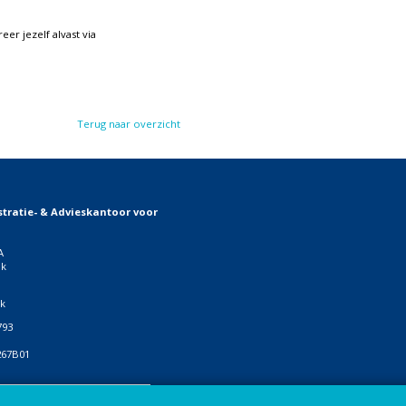
eer jezelf alvast via
Terug naar overzicht
tratie- & Advieskantoor voor
A
jk
jk
793
267B01
ials