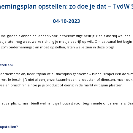
mingsplan opstellen: zo doe je dat – TvdW 
04-10-2023
 vol goede plannen en ideeën voor je toekomstige bedrijf. Het is daarbij wel heel b
dat je later nog weet welke richting je met je bedrijf op wilt. Om dat vanaf het begi
zo’n ondernemingsplan moet opstellen, laten we je zien in deze blog!
tellen?
rnemersplan, bedrijfsplan of businessplan genoemd – is heel simpel een document
eren. Je beschrijft niet alleen je werkzaamheden, producten of diensten, maar ook h
e en omschrijf je hoe je je product of dienst in de markt wilt gaan plaatsen.
niet verplicht, maar biedt wel handige houvast voor beginnende ondernemers. Daa
pstellen?