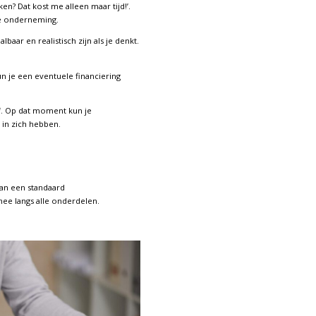
n? Dat kost me alleen maar tijd!’.
je onderneming.
ar en realistisch zijn als je denkt.
n je een eventuele financiering
jf. Op dat moment kun je
 in zich hebben.
an een standaard
ee langs alle onderdelen.