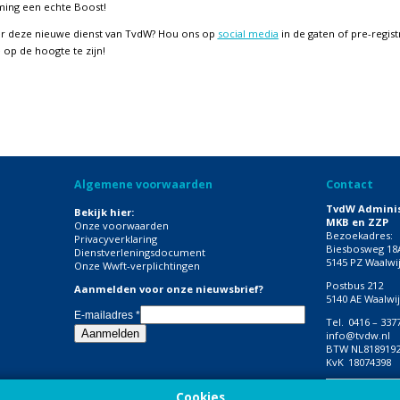
ming een echte Boost!
r deze nieuwe dienst van TvdW? Hou ons op
social media
in de gaten of pre-registr
 op de hoogte te zijn!
Algemene voorwaarden
Contact
TvdW Adminis
Bekijk hier:
MKB en ZZP
Onze voorwaarden
Bezoekadres:
Privacyverklaring
Biesbosweg 18
Dienstverleningsdocument
5145 PZ Waalwi
Onze Wwft-verplichtingen
Postbus 212
Aanmelden voor onze nieuwsbrief?
5140 AE Waalwi
E-mailadres
*
Tel.
0416 – 337
info@tvdw.nl
BTW
NL818919
KvK
18074398
Volg onze soc
Cookies