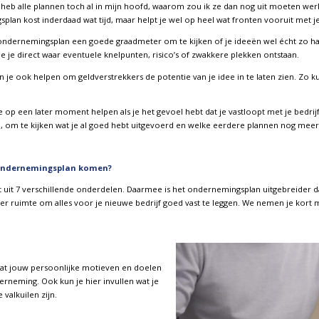
 heb alle plannen toch al in mijn hoofd, waarom zou ik ze dan nog uit moeten werke
lan kost inderdaad wat tijd, maar helpt je wel op heel wat fronten vooruit met 
ondernemingsplan een goede graadmeter om te kijken of je ideeën wel écht zo haalba
ie je direct waar eventuele knelpunten, risico’s of zwakkere plekken ontstaan.
je ook helpen om geldverstrekkers de potentie van je idee in te laten zien. Zo ku
op een later moment helpen als je het gevoel hebt dat je vastloopt met je bedri
ën, om te kijken wat je al goed hebt uitgevoerd en welke eerdere plannen nog meer
 ondernemingsplan komen?
uit 7 verschillende onderdelen. Daarmee is het ondernemingsplan uitgebreider d
r ruimte om alles voor je nieuwe bedrijf goed vast te leggen. We nemen je kort m
wat jouw persoonlijke motieven en doelen
erneming. Ook kun je hier invullen wat je
 valkuilen zijn.