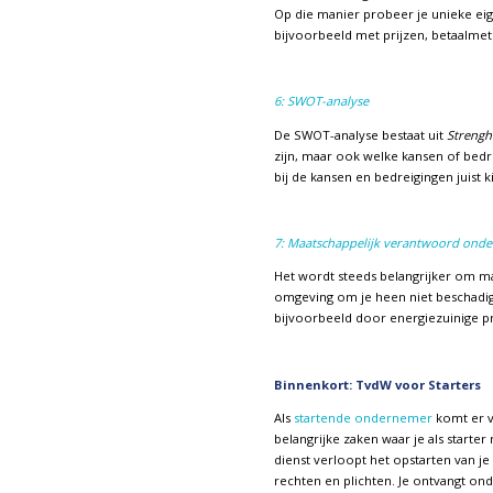
Op die manier probeer je unieke eig
bijvoorbeeld met prijzen, betaalmet
6: SWOT-analyse
De SWOT-analyse bestaat uit
Strengh
zijn, maar ook welke kansen of bedre
bij de kansen en bedreigingen juist k
7: Maatschappelijk verantwoord ond
Het wordt steeds belangrijker om m
omgeving om je heen niet beschadigen.
bijvoorbeeld door energiezuinige p
Binnenkort: TvdW voor Starters
Als
startende ondernemer
komt er v
belangrijke zaken waar je als starte
dienst verloopt het opstarten van je 
rechten en plichten. Je ontvangt o