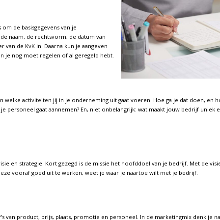
es om de basisgegevens van je
 de naam, de rechtsvorm, de datum van
er van de KvK in. Daarna kun je aangeven
 je nog moet regelen of al geregeld hebt.
en welke activiteiten jij in je onderneming uit gaat voeren. Hoe ga je dat doen, en
als je personeel gaat aannemen? En, niet onbelangrijk: wat maakt jouw bedrijf uniek
visie en strategie. Kort gezegd is de missie het hoofddoel van je bedrijf. Met de visi
ze vooraf goed uit te werken, weet je waar je naartoe wilt met je bedrijf.
’s van product, prijs, plaats, promotie en personeel. In de marketingmix denk je na