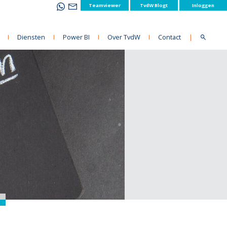
Teamviewer
TvdW Blogt
Inloggen
I
Diensten
I
Power BI
I
Over TvdW
I
Contact
|