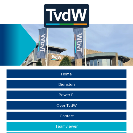
Home
Diensten
Power BI
Over TvdW
Contact
Teamviewer