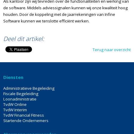
Als kantoor zijn wij tevreden over de functionaliteiten en werking van
de software. Middels adviessignalen kunnen wij onze kwaliteit hoog
houden. Door de koppeling met de jaarrekeningen van Infine
Software kunnen we tenslotte efficiënt werken.
Deel dit artikel:
Terug naar overzicht
Diensten
Administratieve Begeleiding
Fiscale Begeleiding
Loonadministratie
TvdW Online
TvdW Interim
TvdW Financial Fitness
Startende Ondernemers