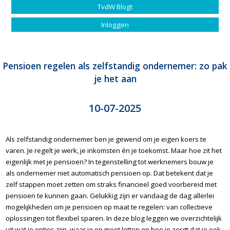
TvdW Blogt
Inloggen
Pensioen regelen als zelfstandig ondernemer: zo pak
je het aan
10-07-2025
Als zelfstandig ondernemer ben je gewend om je eigen koers te
varen. Je regelt je werk, je inkomsten én je toekomst. Maar hoe zit het
eigenlijk met je pensioen? In tegenstelling tot werknemers bouw je
als ondernemer niet automatisch pensioen op. Dat betekent dat je
zelf stappen moet zetten om straks financieel goed voorbereid met
pensioen te kunnen gaan. Gelukkig zijn er vandaag de dag allerlei
mogelijkheden om je pensioen op maat te regelen: van collectieve
oplossingen tot flexibel sparen. In deze blog leggen we overzichtelijk
uit wat je opties zijn, waar je op moet letten en hoe je zorgt dat je ook