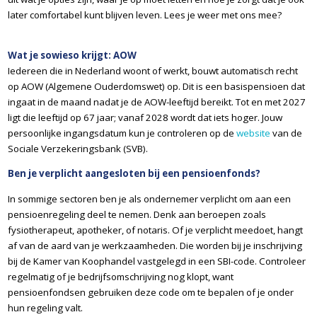
later comfortabel kunt blijven leven. Lees je weer met ons mee?
pensioen regelen als zelfstandig ondernemer.
Wat je sowieso krijgt: AOW
Iedereen die in Nederland woont of werkt, bouwt automatisch recht
op AOW (Algemene Ouderdomswet) op. Dit is een basispensioen dat
ingaat in de maand nadat je de AOW-leeftijd bereikt. Tot en met 2027
ligt die leeftijd op 67 jaar; vanaf 2028 wordt dat iets hoger. Jouw
persoonlijke ingangsdatum kun je controleren op de
website
van de
Sociale Verzekeringsbank (SVB).
Ben je verplicht aangesloten bij een pensioenfonds?
In sommige sectoren ben je als ondernemer verplicht om aan een
pensioenregeling deel te nemen. Denk aan beroepen zoals
fysiotherapeut, apotheker, of notaris. Of je verplicht meedoet, hangt
af van de aard van je werkzaamheden. Die worden bij je inschrijving
bij de Kamer van Koophandel vastgelegd in een SBI-code. Controleer
regelmatig of je bedrijfsomschrijving nog klopt, want
pensioenfondsen gebruiken deze code om te bepalen of je onder
hun regeling valt.