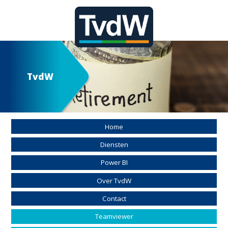
TvdW
Home
Diensten
Power BI
Over TvdW
Contact
Teamviewer