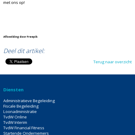
met ons op!
Afbeelding door Freepik
Deel dit artikel:
Terug naar overzicht
Diensten
Administratieve Begeleiding
Fiscale Begeleiding
Loonadministratie
TvdW Online
TvdW Interim
TvdW Financial Fitness
Startende Ondernemers