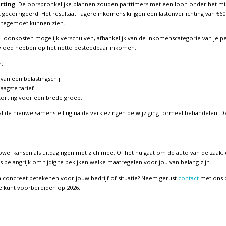
rting
. De oorspronkelijke plannen zouden parttimers met een loon onder het 
 gecorrigeerd. Het resultaat: lagere inkomens krijgen een lastenverlichting van €6
g tegemoet kunnen zien.
 loonkosten mogelijk verschuiven, afhankelijk van de inkomenscategorie van je p
nvloed hebben op het netto besteedbaar inkomen.
r:
an een belastingschijf.
aagste tarief.
korting voor een brede groep.
l de nieuwe samenstelling na de verkiezingen de wijziging formeel behandelen. De 
wel kansen als uitdagingen met zich mee. Of het nu gaat om de auto van de zaak,
s belangrijk om tijdig te bekijken welke maatregelen voor jou van belang zijn.
 concreet betekenen voor jouw bedrijf of situatie? Neem gerust
contact
met ons 
te kunt voorbereiden op 2026.