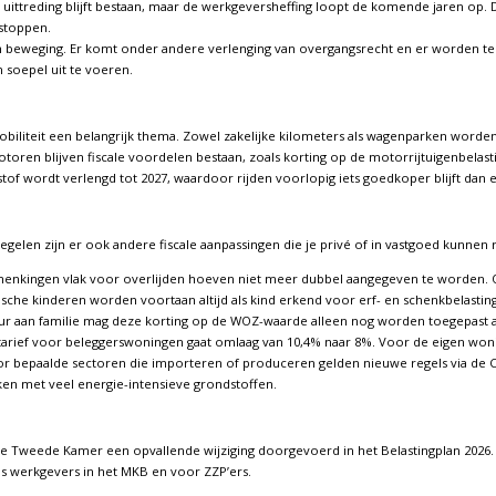
uittreding blijft bestaan, maar de werkgeversheffing loopt de komende jaren op.
stoppen.
in beweging. Er komt onder andere verlenging van overgangsrecht en er worden 
soepel uit te voeren.
biliteit een belangrijk thema. Zowel zakelijke kilometers als wagenparken worde
otoren blijven fiscale voordelen bestaan, zoals korting op de motorrijtuigenbelas
stof wordt verlengd tot 2027, waardoor rijden voorlopig iets goedkoper blijft dan 
elen zijn er ook andere fiscale aanpassingen die je privé of in vastgoed kunnen 
henkingen vlak voor overlijden hoeven niet meer dubbel aangegeven te worden. 
ische kinderen worden voortaan altijd als kind erkend voor erf- en schenkbelasting
ur aan familie mag deze korting op de WOZ-waarde alleen nog worden toegepast a
tarief voor beleggerswoningen gaat omlaag van 10,4% naar 8%. Voor de eigen woning
r bepaalde sectoren die importeren of produceren gelden nieuwe regels via de CO
en met veel energie-intensieve grondstoffen.
 de Tweede Kamer een opvallende wijziging doorgevoerd in het Belastingplan 2026.
 werkgevers in het MKB en voor ZZP’ers.