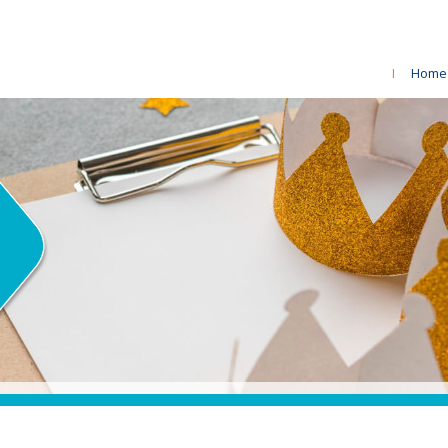
I
Home