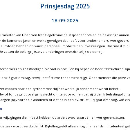
Prinsjesdag 2025
18-09-2025
 minister van Financiën traditiegetrouw de Miljoenennota en de belastingplannen
r de komende jaren en welke gevolgen dat heeft voor ondernemers, werkgevers en
ie invloed hebben op winst, personeel, mobiliteit en investeringen. Daarnaast zijn
We zetten de belangrijkste veranderingen overzichtelijk op een rij.
rnemers en zelfstandigen. Vooral in box 3 en bij bepaalde bedrijfsstructuren zijn
n box 3 gaat omlaag, terwijl het fictieve rendement stijgt. Ondernemers die priv
verstappen naar een systeem waarbij het werkelijk rendement wordt belast.
of fonds geldt overgangsrecht om te voorkomen dat zij tijdelijk belastingplicht
elangen (bijvoorbeeld aandelen of opties in een bv-structuur) gaat omhoog, van ci
n
n er wijzigingen die impact hebben op arbeidsvoorwaarden en werkgeverslasten:
 de zaak wordt verduidelijkt. Bijtelling geldt alleen nog bij meer dan incidenteel