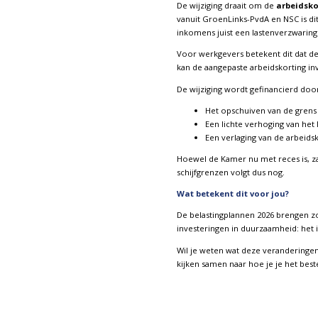
De wijziging draait om de
arbeidsko
vanuit GroenLinks-PvdA en NSC is dit
inkomens juist een lastenverzwarin
Voor werkgevers betekent dit dat de
kan de aangepaste arbeidskorting i
De wijziging wordt gefinancierd doo
Het opschuiven van de grens v
Een lichte verhoging van het l
Een verlaging van de arbeids
Hoewel de Kamer nu met reces is, za
schijfgrenzen volgt dus nog.
Wat betekent dit voor jou?
De belastingplannen 2026 brengen zo
investeringen in duurzaamheid: het i
Wil je weten wat deze veranderingen
kijken samen naar hoe je je het bes