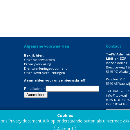
Algemene voorwaarden
Contact
TvdW Adminis
Bekijk hier:
MKB en ZZP
Onze voorwaarden
Bezoekadres:
Privacyverklaring
Biesbosweg 18
Dienstverleningsdocument
5145 PZ Waalwi
Onze Wwft-verplichtingen
Postbus 212
Aanmelden voor onze nieuwsbrief?
5140 AE Waalwi
E-mailadres
*
Tel.
0416 – 337
info@tvdw.nl
BTW
NL818919
KvK
18074398
Volg onze soc
Cookies
n ons
Privacy document
. Klik op onderstaande button als u hiermee akk
Akkoord