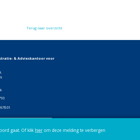
Terug naar overzicht
tratie- & Advieskantoor voor
A
jk
jk
793
267B01
ials
oord gaat. Of klik
hier
om deze melding te verbergen