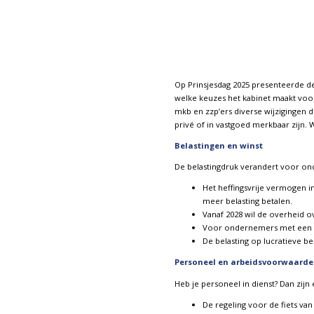
Op Prinsjesdag 2025 presenteerde de
welke keuzes het kabinet maakt voo
mkb en zzp’ers diverse wijzigingen d
privé of in vastgoed merkbaar zijn. 
Belastingen en winst
De belastingdruk verandert voor onde
Het heffingsvrije vermogen i
meer belasting betalen.
Vanaf 2028 wil de overheid o
Voor ondernemers met een bv 
De belasting op lucratieve b
Personeel en arbeidsvoorwaarde
Heb je personeel in dienst? Dan zij
De regeling voor de fiets van