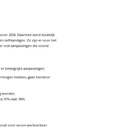
 voor 2026. Daarmee werd duidelijk
 zelfstandigen. Zo zijn er voor het
 er ook aanpassingen die vooral
 er belangrijke aanpassingen:
é vermogen hebben, gaan hierdoor
ig worden.
rca 31% naar 36%.
 gebruik voor woon-werkverkeer.