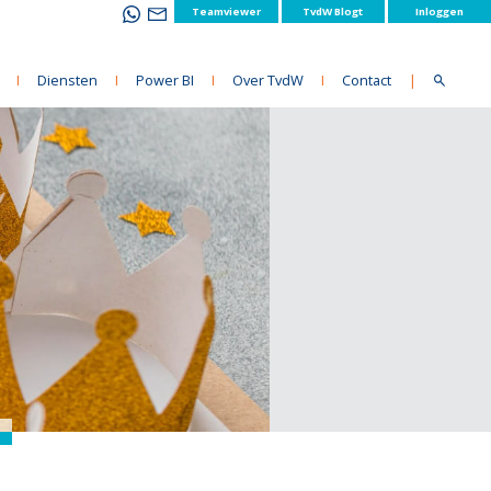
Teamviewer
TvdW Blogt
Inloggen
I
Diensten
I
Power BI
I
Over TvdW
I
Contact
|