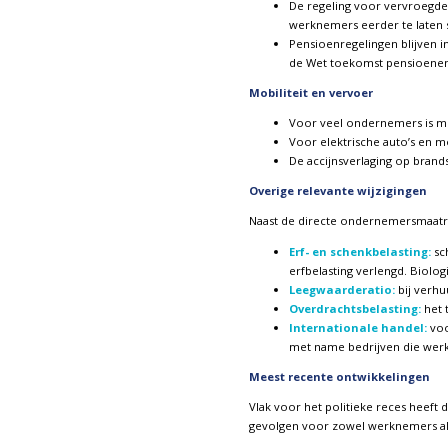
De regeling voor vervroegde 
werknemers eerder te laten 
Pensioenregelingen blijven 
de Wet toekomst pensioenen 
Mobiliteit en vervoer
Voor veel ondernemers is mo
Voor elektrische auto’s en m
De accijnsverlaging op brand
Overige relevante wijzigingen
Naast de directe ondernemersmaatreg
Erf- en schenkbelasting:
sc
erfbelasting verlengd. Biolog
Leegwaarderatio:
bij verhu
Overdrachtsbelasting:
het 
Internationale handel:
voo
met name bedrijven die werk
Meest recente ontwikkelingen
Vlak voor het politieke reces heeft
gevolgen voor zowel werknemers als