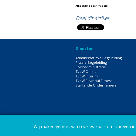
Afbeelding door Freepik
Deel dit artikel:
Diensten
Administratieve Begeleiding
Fiscale Begeleiding
Loonadministratie
TvdW Online
TvdW Interim
TvdW Financial Fitness
Startende Ondernemers
Wij maken gebruik van cookies zoals omschreven i