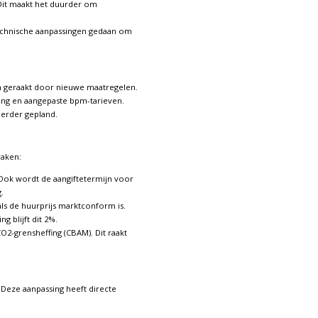
 Dit maakt het duurder om
technische aanpassingen gedaan om
n geraakt door nieuwe maatregelen.
ting en aangepaste bpm-tarieven.
eerder gepland.
raken:
Ook wordt de aangiftetermijn voor
.
ls de huurprijs marktconform is.
 blijft dit 2%.
2-grensheffing (CBAM). Dit raakt
 Deze aanpassing heeft directe