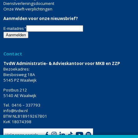
Dienstverleningsdocument
Onze Wwft-verplichtingen
Aanmelden voor onze nieuwsbrief?
E-mailadres
*
Contact
TvdW Administratie- & Advieskantoor voor MKB en ZZP
Bezoekadres:
Biesbosweg 18A
5145 PZ Waalwijk
Postbus 212
5140 AE Waalwijk
Tel.
0416 – 337793
info@tvdw.nl
BTW
NL818919267B01
KvK
18074398
Volg onze socials