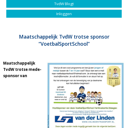
TvdW Blogt
Inloggen
Maatschappelijk TvdW trotse sponsor
“VoetbalSportSchool”
Maatschappelijk
TvdW trotse mede-
sponsor van