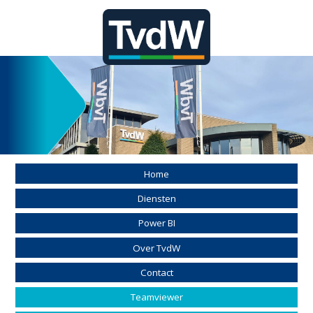
Home
Diensten
Power BI
Over TvdW
Contact
Teamviewer