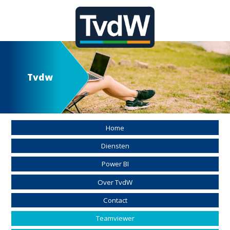
Tvdw
Home
Diensten
Power BI
Over TvdW
Contact
Teamviewer