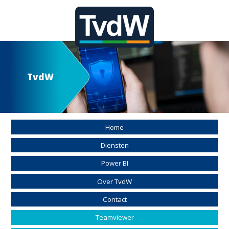
TvdW
Home
Diensten
Power BI
Over TvdW
Contact
Teamviewer