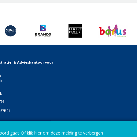
tratie- & Advieskantoor voor
A
jk
jk
793
267B01
ials
oord gaat. Of klik
hier
om deze melding te verbergen