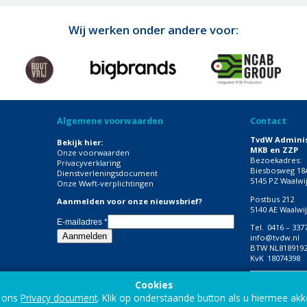
Wij werken onder andere voor:
Algemene voorwaarden
Contact
TvdW Adminis
Bekijk hier:
MKB en ZZP
Onze voorwaarden
Bezoekadres:
Privacyverklaring
Biesbosweg 18
Dienstverleningsdocument
5145 PZ Waalwi
Onze Wwft-verplichtingen
Postbus 212
Aanmelden voor onze nieuwsbrief?
5140 AE Waalwi
E-mailadres
*
Tel.
0416 – 337
info@tvdw.nl
BTW
NL818919
KvK
18074398
Volg onze soc
Cookies
n ons
Privacy document
. Klik op onderstaande button als u hiermee akk