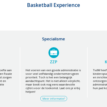
Basketball Experience
Specialisme
ZZP
efte aan
Het voeren van een goede administratie is
TvdW heeft
en fiscale
voor veel zelfstandig ondernemers geen
kinderopva
id zorgen
prioriteit. Toch is het een belangrijk
en inricht
ht en
aandachtspunt. Het is niet alleen verplicht,
ontzorgen 
ële
maar biedt ook nog eens waardevolle
administra
cijfers voor de toekomst. Laat ons je erbij
hun pad k
helpen!
Meer informatie?