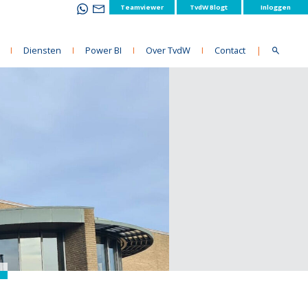
Teamviewer
TvdW Blogt
Inloggen
I
Diensten
I
Power BI
I
Over TvdW
I
Contact
|