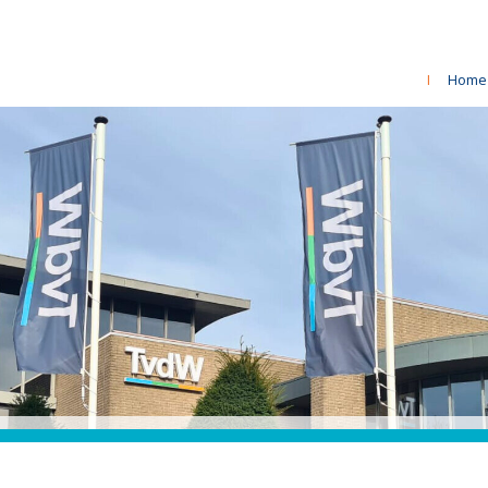
I
Home