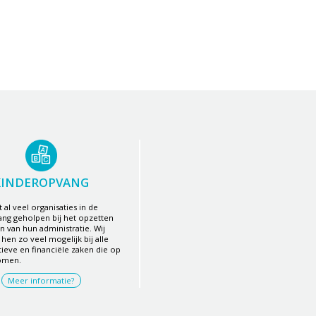
KINDEROPVANG
 al veel organisaties in de
ng geholpen bij het opzetten
en van hun administratie. Wij
hen zo veel mogelijk bij alle
tieve en financiële zaken die op
omen.
Meer informatie?