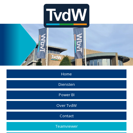
Home
Diensten
Power BI
Over TvdW
Contact
Teamviewer