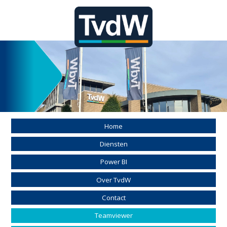
Home
Diensten
Power BI
Over TvdW
Contact
Teamviewer