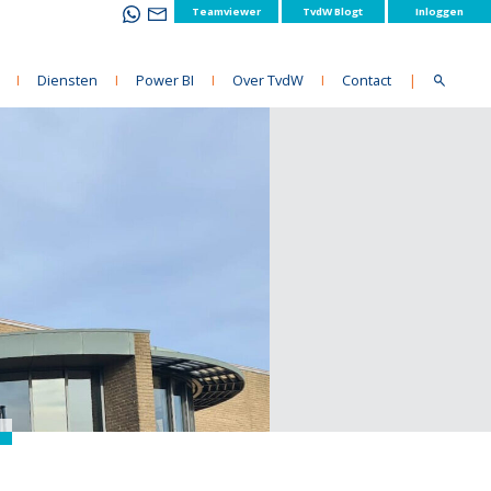
Teamviewer
TvdW Blogt
Inloggen
I
Diensten
I
Power BI
I
Over TvdW
I
Contact
|