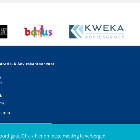
tratie- & Advieskantoor voor
A
jk
jk
793
267B01
ials
oord gaat. Of klik
hier
om deze melding te verbergen