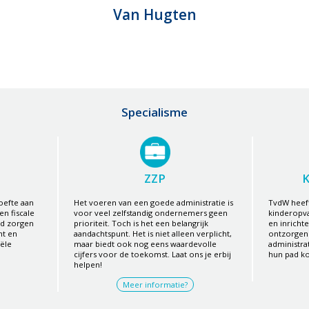
Van Hugten
Specialisme
ZZP
efte aan
Het voeren van een goede administratie is
TvdW heeft
en fiscale
voor veel zelfstandig ondernemers geen
kinderopva
id zorgen
prioriteit. Toch is het een belangrijk
en inricht
ht en
aandachtspunt. Het is niet alleen verplicht,
ontzorgen 
ële
maar biedt ook nog eens waardevolle
administra
cijfers voor de toekomst. Laat ons je erbij
hun pad k
helpen!
Meer informatie?