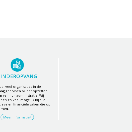
KINDEROPVANG
 al veel organisaties in de
ng geholpen bij het opzetten
en van hun administratie. Wij
hen zo veel mogelijk bij alle
tieve en financiële zaken die op
omen.
Meer informatie?