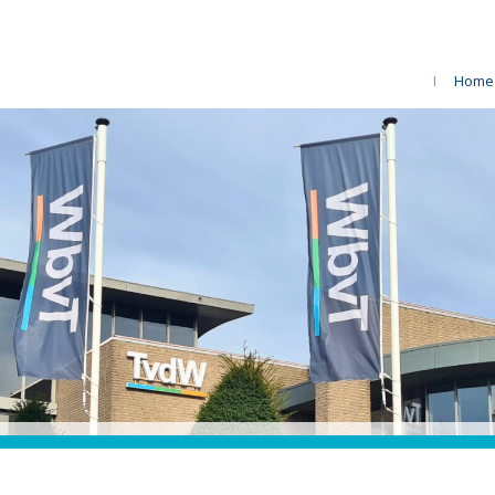
I
Home