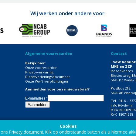
Wij werken onder andere voor:
Algemene voorwaarden
Contact
TvdW Adminis
Bekijk hier:
MKB en ZZP
Onze voorwaarden
Bezoekadres:
Privacyverklaring
Biesbosweg 18
Dienstverleningsdocument
5145 PZ Waalwi
Onze Wwft-verplichtingen
Postbus 212
Aanmelden voor onze nieuwsbrief?
5140 AE Waalwi
E-mailadres
*
Tel.
0416 – 337
info@tvdw.nl
BTW
NL818919
KvK
18074398
Volg onze soc
Cookies
n ons
Privacy document
. Klik op onderstaande button als u hiermee akk