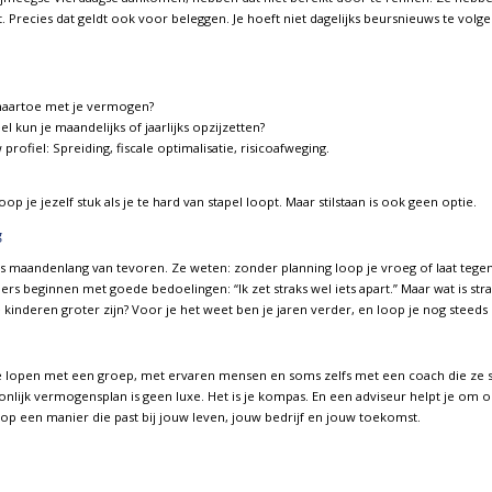
. Precies dat geldt ook voor beleggen. Je hoeft niet dagelijks beursnieuws te volge
 naartoe met je vermogen?
l kun je maandelijks of jaarlijks opzijzetten?
 profiel: Spreiding, fiscale optimalisatie, risicoafweging.
op je jezelf stuk als je te hard van stapel loopt. Maar stilstaan is ook geen optie.
g
s maandenlang van tevoren. Ze weten: zonder planning loop je vroeg of laat tegen 
eginnen met goede bedoelingen: “Ik zet straks wel iets apart.” Maar wat is strak
e kinderen groter zijn? Voor je het weet ben je jaren verder, en loop je nog steeds
Ze lopen met een groep, met ervaren mensen en soms zelfs met een coach die ze s
nlijk vermogensplan is geen luxe. Het is je kompas. En een adviseur helpt je om o
p een manier die past bij jouw leven, jouw bedrijf en jouw toekomst.