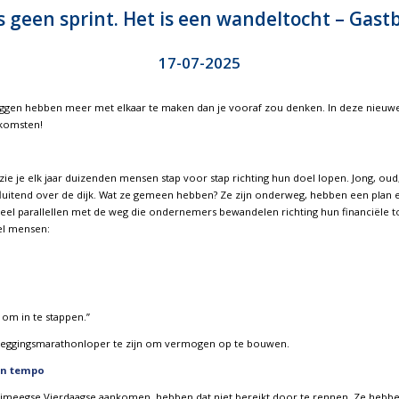
s geen sprint. Het is een wandeltocht – Gas
17-07-2025
ggen hebben meer met elkaar te maken dan je vooraf zou denken. In deze nieuw
nkomsten!
zie je elk jaar duizenden mensen stap voor stap richting hun doel lopen. Jong, ou
uitend over de dijk. Wat ze gemeen hebben? Ze zijn onderweg, hebben een plan e
d veel parallellen met de weg die ondernemers bewandelen richting hun financiële 
el mensen:
 om in te stappen.”
 beleggingsmarathonloper te zijn om vermogen op te bouwen.
en tempo
Nijmeegse Vierdaagse aankomen, hebben dat niet bereikt door te rennen. Ze hebb