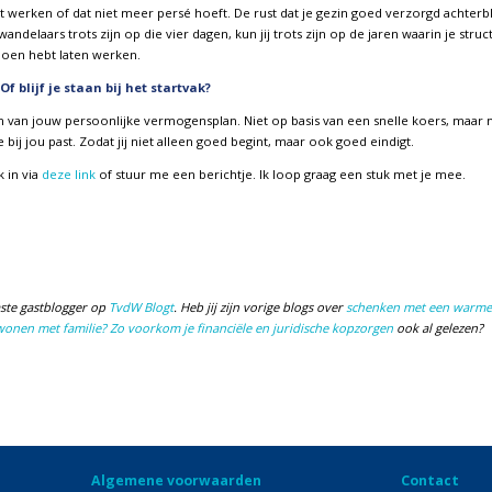
erken of dat niet meer persé hoeft. De rust dat je gezin goed verzorgd achterblij
wandelaars trots zijn op die vier dagen, kun jij trots zijn op de jaren waarin je str
ioen hebt laten werken.
Of blijf je staan bij het startvak?
len van jouw persoonlijke vermogensplan. Niet op basis van een snelle koers, maar 
 bij jou past. Zodat jij niet alleen goed begint, maar ook goed eindigt.
k in via
deze link
of stuur me een berichtje. Ik loop graag een stuk met je mee.
ste gastblogger op
TvdW Blogt
. Heb jij zijn vorige blogs over
schenken met een warme
nen met familie? Zo voorkom je financiële en juridische kopzorgen
ook al gelezen?
Algemene voorwaarden
Contact