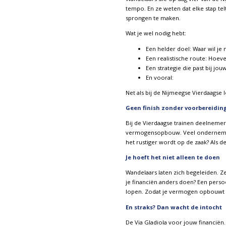
tempo. En ze weten dat elke stap telt
sprongen te maken.
Wat je wel nodig hebt:
Een helder doel: Waar wil je
Een realistische route: Hoevee
Een strategie die past bij jouw
En vooral:
Net als bij de Nijmeegse Vierdaagse lo
Geen finish zonder voorbereidin
Bij de Vierdaagse trainen deelnemer
vermogensopbouw. Veel ondernemers b
het rustiger wordt op de zaak? Als d
Je hoeft het niet alleen te doen
Wandelaars laten zich begeleiden. 
je financiën anders doen? Een persoo
lopen. Zodat je vermogen opbouwt o
En straks? Dan wacht de intocht
De Via Gladiola voor jouw financiën.