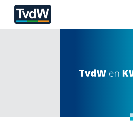
TvdW
en
K