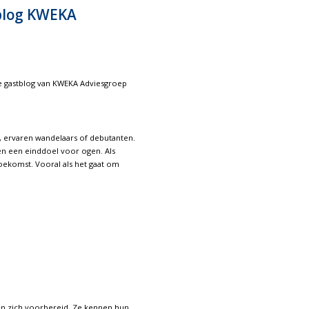
tblog KWEKA
e gastblog van KWEKA Adviesgroep
d, ervaren wandelaars of debutanten.
n een einddoel voor ogen. Als
toekomst. Vooral als het gaat om
en zich voorbereid. Ze kennen hun