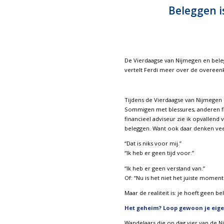
Beleggen i
De Vierdaagse van Nijmegen en bele
vertelt Ferdi meer over de overee
Tijdens de Vierdaagse van Nijmegen 
Sommigen met blessures, anderen fl
financieel adviseur zie ik opvallen
beleggen. Want ook daar denken ve
“Dat is niks voor mij.”
“Ik heb er geen tijd voor.”
“Ik heb er geen verstand van.”
Of: “Nu is het niet het juiste moment
Maar de realiteit is: je hoeft geen
Het geheim? Loop gewoon je eig
Wandelaars die op dag vier van de 