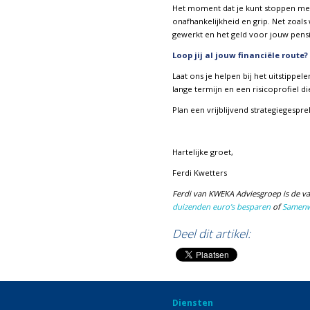
Het moment dat je kunt stoppen met w
onafhankelijkheid en grip. Net zoals 
gewerkt en het geld voor jouw pens
Loop jij al jouw financiële route? 
Laat ons je helpen bij het uitstippe
lange termijn en een risicoprofiel die
Plan een vrijblijvend strategiegespre
Hartelijke groet,
Ferdi Kwetters
Ferdi van KWEKA Adviesgroep is de va
duizenden euro’s besparen
of
Samenwo
Deel dit artikel:
Diensten