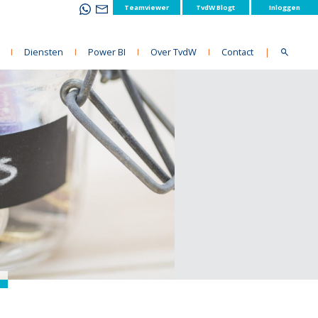
Teamviewer
TvdW Blogt
Inloggen
I
Diensten
I
Power BI
I
Over TvdW
I
Contact
|